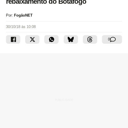
rebaixamento do Botafogo
Por:
FogãoNET
30/10/18 às 10:08
0