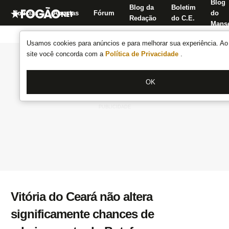
Blog
Blog da
Boletim
Notícias
Apostas
Fórum
do
Redação
do C.E.
Manse
Usamos cookies para anúncios e para melhorar sua experiência. Ao 
site você concorda com a
Política de Privacidade
.
OK
Vitória do Ceará não altera
significamente chances de