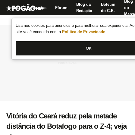
Blog
Blog da
Boletim
Notícias
Apostas
Fórum
do
Redação
do C.E.
Manse
Usamos cookies para anúncios e para melhorar sua experiência. Ao 
site você concorda com a
Política de Privacidade
.
OK
Vitória do Ceará reduz pela metade
distância do Botafogo para o Z-4; veja