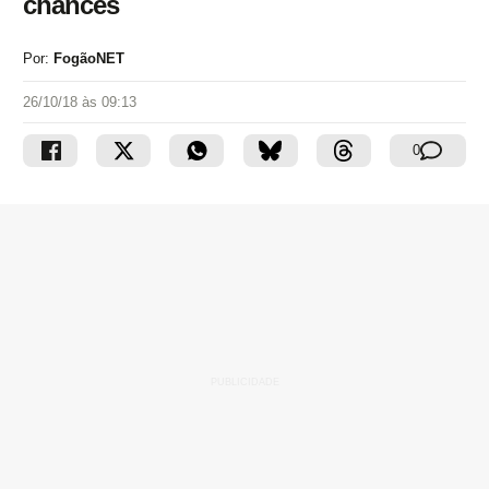
chances
Por:
FogãoNET
26/10/18 às 09:13
0