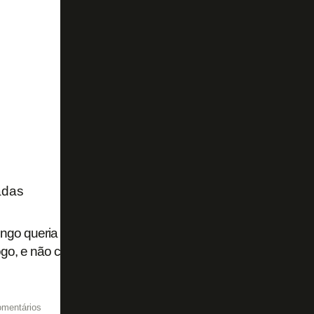
adas
go queria parcelamento de cinco anos para contratar Luiz
go, e não chegou a moldes exigidos pelo Zenit
omentários