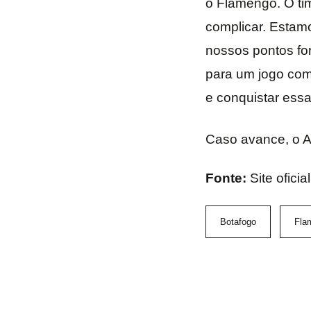
o Flamengo. O ti
complicar. Estamo
nossos pontos for
para um jogo com
e conquistar essa
Caso avance, o Al
Fonte:
Site ofici
Botafogo
Fla