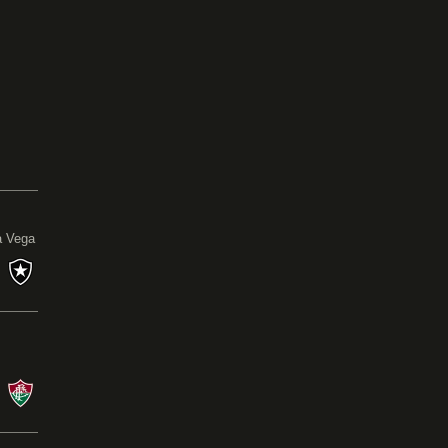
0
a Vega
s