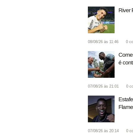
River 
08/08/26 às 11:46
0
co
Coment
é cont
07/08/26 às 21:01
0
c
Estafe
Flame
07/08/26 às 20:14
0
c