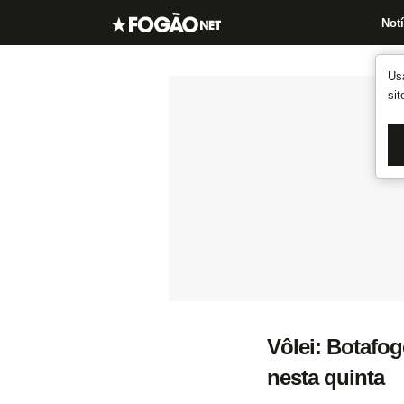
Notí
Us
si
Vôlei: Botafo
nesta quinta