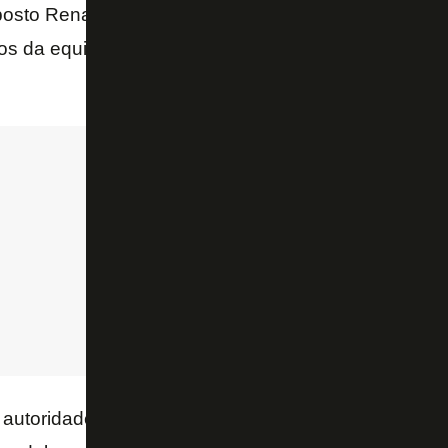
oposto Renan tem sido a maior arma da equipe no at
os da equipe para continuar fazendo a engranagem 
utoridade os primeiros jogos, mas agora temos um