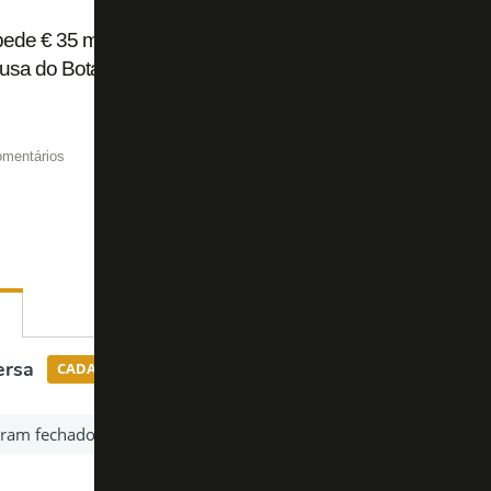
pede € 35 milhões fixos ao Flamengo por Luiz Henrique e pod
ausa do Botafogo
omentários