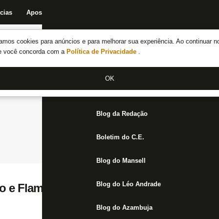
cias
Apostas
Fórum
Blog da Redação
Boletim do C.E.
Fechar menu principal
amos cookies para anúncios e para melhorar sua experiência. Ao continuar n
Notícias do Botafogo
te você concorda com a
Política de Privacidade
.
Fórum
OK
Jogos
Blog da Redação
Boletim do C.E.
Blog do Mansell
Blog do Léo Andrade
go e Flamengo duelam por vaga na final do
Blog do Azambuja