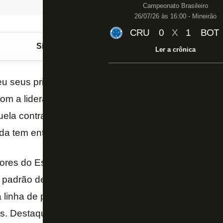
Campeonato Brasileiro
26/07/26 às 16:00 - Mineirão
CRU
0
X
1
BOT
Siga o FogãoNET
no Google Discover
Ler a crônica
u seus primeiros compromissos no Estadual de Vôl
com a liderança momentânea. Porém, para garantir a 
uela contra o Flamengo nesta quinta-feira, 19h, em 
ida tem entrada franca!
iores do Estadual, a equipe do técnico Walner Sant
padrão de jogo. As viradas de bola foram auxilidas
linha de passe, e a relação bloqueio e defesa foi d
. Destaque alvinegro e maior pontuador nas vitórias