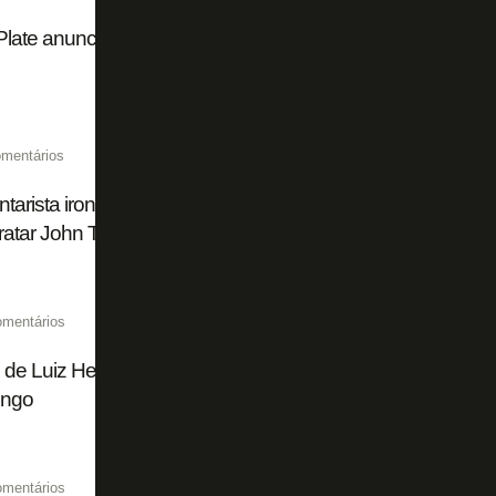
Plate anuncia acordo com Atlético de Madrid por Thiago A
mentários
arista ironiza Flamengo: 'Plano A era Almada, plano B Lu
ratar John Textor. Que vontade de ser Botafogo'
omentários
 de Luiz Henrique, ex-Botafogo, comunica fim das negoci
ngo
omentários