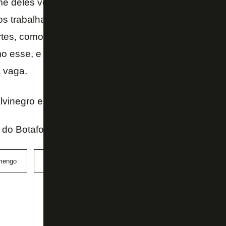
me deles vem de um grande resultado e vai fazer de
s trabalhando duro para corrigir algumas situações 
tes, como as viradas de bola e o bloqueio. Toda at
o esse, e entraremos ligados para apresentar nosso
 vaga.
vinegro enfrentará o Sesc-RJ na final, dia 22.
al do Botafogo
mengo
vôlei