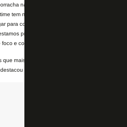
borracha na final do CBI. Todos sabiam que hoje er
time tem muita bola para jogar, é bem treinado, e p
gar para conseguir esse resultado. Acredito num jogo
estamos preparados. Não vamos aprender mais nada
 foco e confiança para fechar o campeonato.
 que mais evoluiu na temporada, o camisa 11, que i
destacou o trabalho do técnico Walner Santos na su