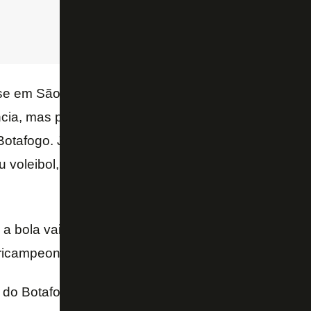
 em São Paulo que a força era muito exigida. Queri
ncia, mas passei a enxergar a quadra de outra mane
 Botafogo. Já agradeci muito ao Walner por essa cont
 voleibol, ele é um grande técnico e merece conqui
 a bola vai subir às 19h na Gávea e o Alvinegro terá
tricampeonato estadual.
al do Botafogo