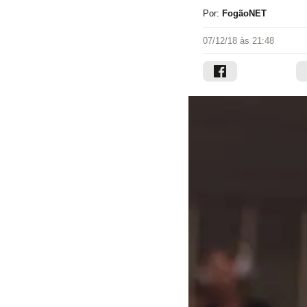
Por:
FogãoNET
07/12/18 às 21:48