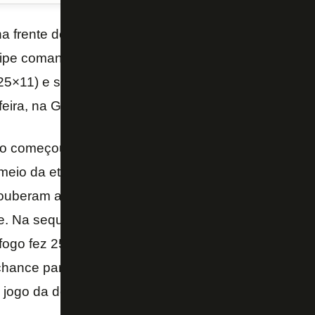
na frente do Flamengo na decisão do Estadual Juven
ipe comandada pelo técnico Walner venceu o rival po
5×11) e se encontra a um triunfo do título. O duelo 
feira, na Gávea.
oso começou o jogo melhor e abriu vantagem de cinc
meio da etapa, os visitantes começaram a reação e 
souberam administrar o momento e fecharam o set em
te. Na sequência, o mesmo ritmo foi imposto em qua
afogo fez 25 a 16. Completamente dominante, os do
hance para os rubro-negros na terceira etapa e con
ro jogo da decisão com um expressivo 25 a 11.