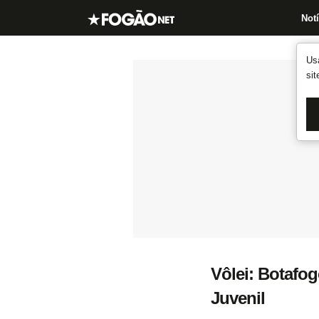
Notí
Us
si
Vôlei: Botafo
Juvenil