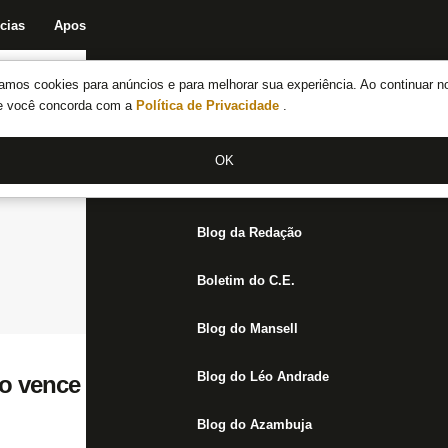
cias
Apostas
Fórum
Blog da Redação
Boletim do C.E.
Fechar menu principal
amos cookies para anúncios e para melhorar sua experiência. Ao continuar n
Notícias do Botafogo
te você concorda com a
Política de Privacidade
.
Fórum
OK
Jogos
Blog da Redação
Boletim do C.E.
Blog do Mansell
Blog do Léo Andrade
go vence o Flamengo e se aproxima do tri d
Blog do Azambuja