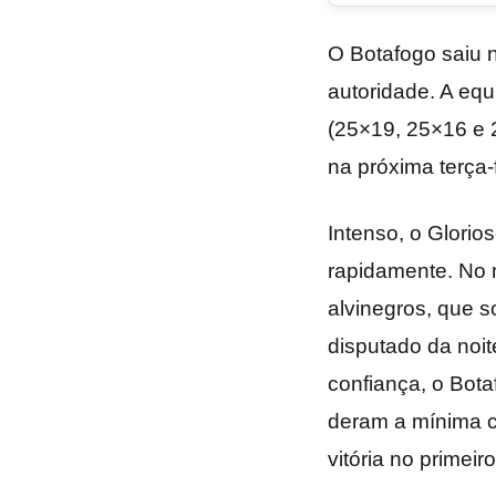
O Botafogo saiu 
autoridade. A equ
(25×19, 25×16 e 2
na próxima terça-
Intenso, o Glori
rapidamente. No 
alvinegros, que 
disputado da noi
confiança, o Bot
deram a mínima c
vitória no primei