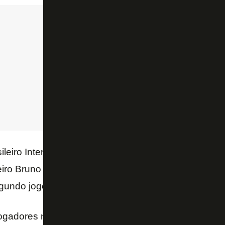
leiro Interclubes na última semana, onde o Botafogo 
iro Bruno destacou a confiança do time para inicia
egundo jogo da série.
gadores mais velhos, eu me senti na obrigação de p