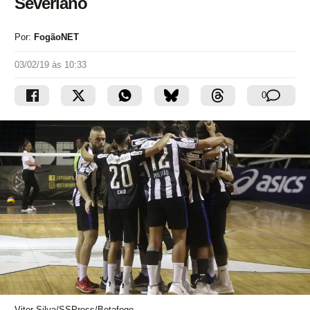
Severiano
Por:
FogãoNET
03/02/19 às 10:33
0
Vitor Silva/SSPress/Botafogo