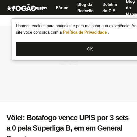
Blog
Blog da
Boletim
Notícias
Apostas
Fórum
do
Redação
do C.E.
Manse
Usamos cookies para anúncios e para melhorar sua experiência. Ao 
site você concorda com a
Política de Privacidade
.
OK
Vôlei: Botafogo vence UPIS por 3 sets
a 0 pela Superliga B, em em General