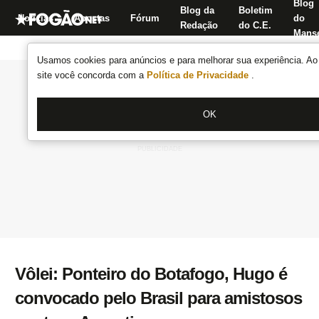
Blog
Blog da
Boletim
Notícias
Apostas
Fórum
do
Redação
do C.E.
Manse
Usamos cookies para anúncios e para melhorar sua experiência. Ao 
site você concorda com a
Política de Privacidade
.
OK
Vôlei: Ponteiro do Botafogo, Hugo é
convocado pelo Brasil para amistosos