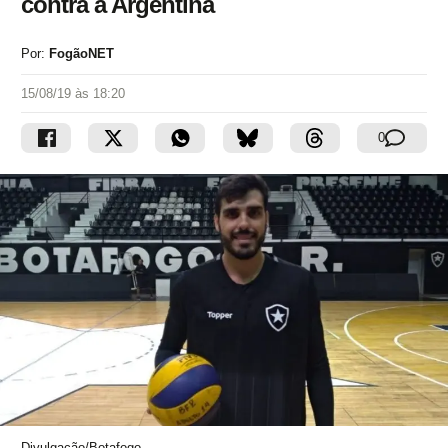
contra a Argentina
Por:
FogãoNET
15/08/19 às 18:20
0
Divulgação/Botafogo