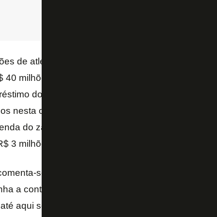
s de atletas, o clube esperava arrecadar R$ 70 mil
$ 40 milhões com as vendas de
Gilberto, Evanílso
éstimo do lateral esquerdo
Marlon
ao turco
Trabzo
dos nesta conta valores recebidos pelo mecanismo d
venda do zagueiro
Marlon Santos
pelo
Sassuolo
a
R$ 3 milhões ao Fluminense.
comenta-se que o Tricolor aceitaria uma proposta p
nha a conta do orçado para a temporada. Assim, o q
 até aqui seria o excedente necessário para cobrir o