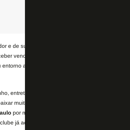
or e de sua família é por uma transferência para o 
eber vencimentos maiores, atuaria em um futebol ma
 entorno acreditam ser importante para o seu dese
ho, entretanto, está o
Fluminense
, que ainda está 
ixar muito a pedida por seu maior ativo. A ideia do T
aulo
por mais de 15 milhões de euros (cerca de R$ 
 clube já aceita reduzir o montante, mas não tanto. 