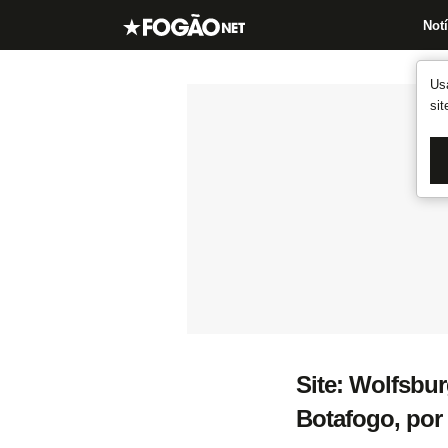
Notí
Us
si
Site: Wolfsbur
Botafogo, por