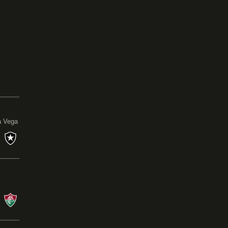
0
a Vega
s