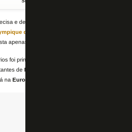
Siga o FogãoNET
no Google Discover
ecisa e deve vender
Marcos Paulo
neste mercado da
ympique de Marselha
fez uma proposta salarial qu
esta apenas o acerto de valores com o Tricolor.
ios foi primeiro veiculado pelo Lance! e confirmado
tantes de
Marcos Paulo
, ligado à
TFM Agency
, de
tá na
Europa
tratando de negócios como o do ataca