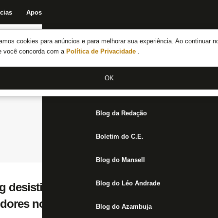
cias
Apostas
Fórum
Blog da Redação
Boletim do C.E.
Fechar menu principal
amos cookies para anúncios e para melhorar sua experiência. Ao continuar n
Notícias do Botafogo
te você concorda com a
Política de Privacidade
.
Fórum
OK
Jogos
Blog da Redação
Boletim do C.E.
Blog do Mansell
Blog do Léo Andrade
g desistiu de fazer proposta por Luis Henr
 dores no púbis
Blog do Azambuja