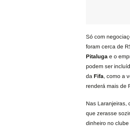
Só com negociaçõe
foram cerca de R
Pitaluga
e o empr
podem ser incluí
da
Fifa
, como a 
renderá mais de 
Nas Laranjeiras, 
que zerasse sozi
dinheiro no clube