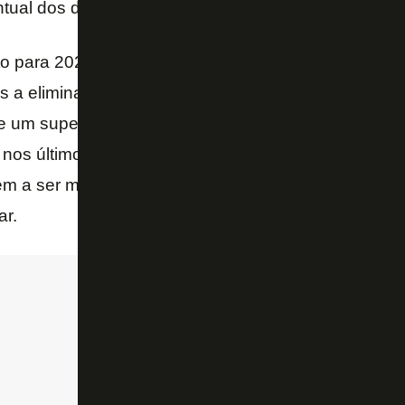
tual dos direitos econômicos do atacante.
o para 2020, o
Flu
previu receitas totais de R$ 240 m
s a eliminação na primeira fase da
Copa Sul-Ameri
de um superávit de R$ 9 milhões. Apesar do crescim
 nos últimos meses, valores como o de bilheteria, pa
m a ser mais baixos do que o orçado. Assim, só u
r.