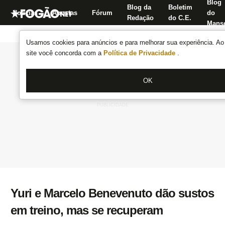
Blog
Blog da
Boletim
Notícias
Apostas
Fórum
do
Redação
do C.E.
Manse
Usamos cookies para anúncios e para melhorar sua experiência. Ao 
site você concorda com a
Política de Privacidade
.
OK
Yuri e Marcelo Benevenuto dão sustos
em treino, mas se recuperam