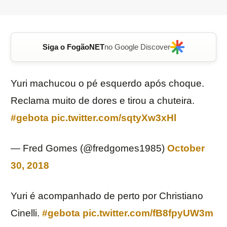
Siga o FogãoNET
no Google Discover
Yuri machucou o pé esquerdo após choque.
Reclama muito de dores e tirou a chuteira.
#gebota
pic.twitter.com/sqtyXw3xHl
— Fred Gomes (@fredgomes1985)
October
30, 2018
Yuri é acompanhado de perto por Christiano
Cinelli.
#gebota
pic.twitter.com/fB8fpyUW3m