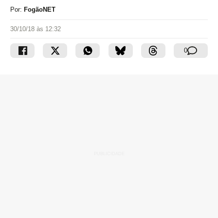
Por:
FogãoNET
30/10/18 às 12:32
0