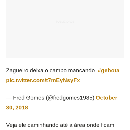
Zagueiro deixa o campo mancando.
#gebota
pic.twitter.com/t7mEyNsyFx
— Fred Gomes (@fredgomes1985)
October
30, 2018
Veja ele caminhando até a área onde ficam