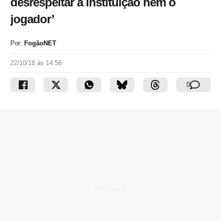
desrespeitar a instituição nem o
jogador’
Por:
FogãoNET
22/10/18 às 14:56
0