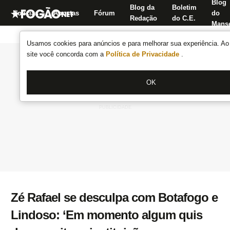
Blog
Blog da
Boletim
Notícias
Apostas
Fórum
do
Redação
do C.E.
Manse
Usamos cookies para anúncios e para melhorar sua experiência. Ao 
site você concorda com a
Política de Privacidade
.
OK
Zé Rafael se desculpa com Botafogo e
Lindoso: ‘Em momento algum quis