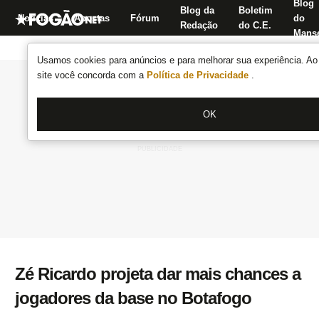
Blog
Blog da
Boletim
Notícias
Apostas
Fórum
do
Redação
do C.E.
Manse
Usamos cookies para anúncios e para melhorar sua experiência. Ao 
site você concorda com a
Política de Privacidade
.
OK
Zé Ricardo projeta dar mais chances a
jogadores da base no Botafogo