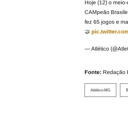
Hoje (12) o meio
CAMpeão Brasilei
fez 65 jogos e mar
🤝
pic.twitter.
— Atlético (@Atle
Fonte:
Redação
Atlético-MG
B