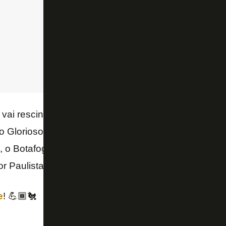
vai rescindir seu contrato com o São Paulo e assinar
 Glorioso, com possibilidade de renovação por ma
”, o Botafogo vai gastar cerca de R$ 15 milhões para 
r Paulista.
e
! 💪🏾🐔