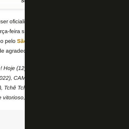
Siga o FogãoNET
no Google Discover
ser oficializado como reforço do
Botafogo
, o volan
erça-feira seu contrato com o
Atlético-MG
, onde atu
do pelo
São Paulo
desde o ano passado. O clube mi
 agradecimento ao jogador.
! Hoje (12) o meio-campista se despede do Atlétic
022), CAMpeão Brasileiro e da Copa do Brasil (2021
 Tchê Tchê fez 65 jogos e marcou 2 gols. Tá na hist
vitorioso, meu parceiro!
“, escreveu o Galo nas rede