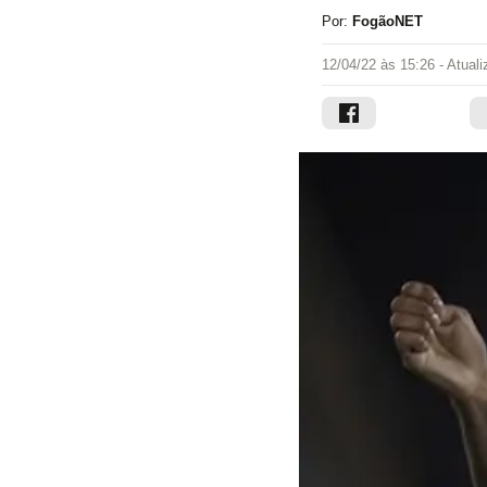
Por:
FogãoNET
12/04/22 às 15:26
- Atual