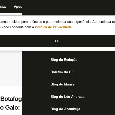
cias
Apostas
Fórum
Blog da Redação
Boletim do C.E.
Fechar menu principal
amos cookies para anúncios e para melhorar sua experiência. Ao continuar n
Notícias do Botafogo
te você concorda com a
Política de Privacidade
.
Fórum
OK
Jogos
Blog da Redação
Boletim do C.E.
Blog do Mansell
Blog do Léo Andrade
Botafogo, Tchê Tchê rescinde com Atlétic
Galo: ‘Está na história’
Blog do Azambuja