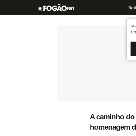
Notí
Us
si
A caminho do 
homenagem do 