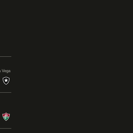
0
a Vega
s