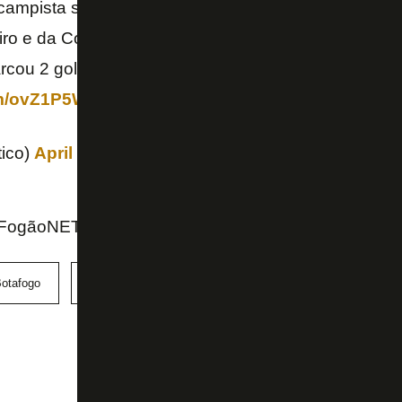
-campista se despede do Atlético. BiCAMpeão Mineir
ro e da Copa do Brasil (2021), além da Supercopa 
cou 2 gols. Tá na história!
#OCorreÉLouco
e vitori
com/ovZ1P5WWLt
tico)
April 12, 2022
 FogãoNET
otafogo
São Paulo
Tchê Tchê