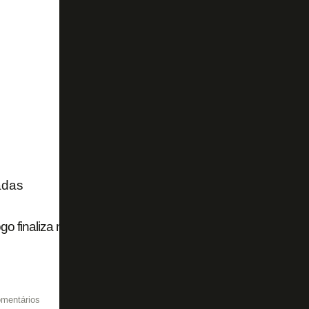
adas
go finaliza negociação e assina contrato com Ferraresi at
mentários