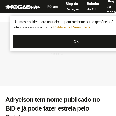
Blog
Blog da
Boletim
Notícias
Apostas
Fórum
do
Redação
do C.E.
Manse
Usamos cookies para anúncios e para melhorar sua experiência. Ao 
site você concorda com a
Política de Privacidade
.
OK
Adryelson tem nome publicado no
BID e já pode fazer estreia pelo