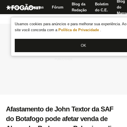
Blog
Blog da
Boletim
Notícias
Apostas
Fórum
do
Redação
do C.E.
Manse
Usamos cookies para anúncios e para melhorar sua experiência. Ao 
site você concorda com a
Política de Privacidade
.
OK
Afastamento de John Textor da SAF
do Botafogo pode afetar venda de