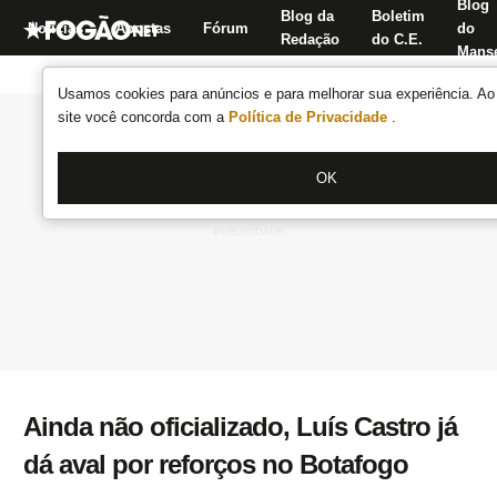
Blog
Blog da
Boletim
Notícias
Apostas
Fórum
do
Redação
do C.E.
Manse
Usamos cookies para anúncios e para melhorar sua experiência. Ao 
site você concorda com a
Política de Privacidade
.
OK
Ainda não oficializado, Luís Castro já
dá aval por reforços no Botafogo