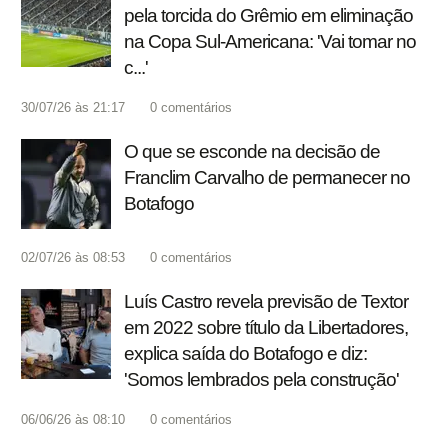
pela torcida do Grêmio em eliminação
na Copa Sul-Americana: 'Vai tomar no
c...'
30/07/26 às 21:17
0
comentários
O que se esconde na decisão de
Franclim Carvalho de permanecer no
Botafogo
02/07/26 às 08:53
0
comentários
Luís Castro revela previsão de Textor
em 2022 sobre título da Libertadores,
explica saída do Botafogo e diz:
'Somos lembrados pela construção'
06/06/26 às 08:10
0
comentários