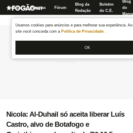
Blog
Blog da
Boletim
Notícias
Apostas
Fórum
do
Redação
do C.E.
Manse
Usamos cookies para anúncios e para melhorar sua experiência. Ao 
site você concorda com a
Política de Privacidade
.
OK
Nicola: Al-Duhail só aceita liberar Luís
Castro, alvo de Botafogo e