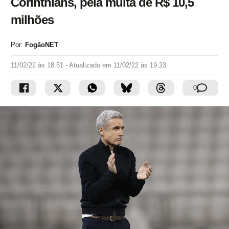
Corinthians, pela multa de R$ 10,5
milhões
Por:
FogãoNET
11/02/22 às 18:51
- Atualizado em
11/02/22 às 19:23
0