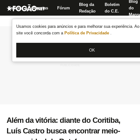
Blog
Blog da
Boletim
Notícias
Apostas
Fórum
do
Redação
do C.E.
Manse
Usamos cookies para anúncios e para melhorar sua experiência. Ao 
site você concorda com a
Política de Privacidade
.
OK
Além da vitória: diante do Coritiba,
Luís Castro busca encontrar meio-