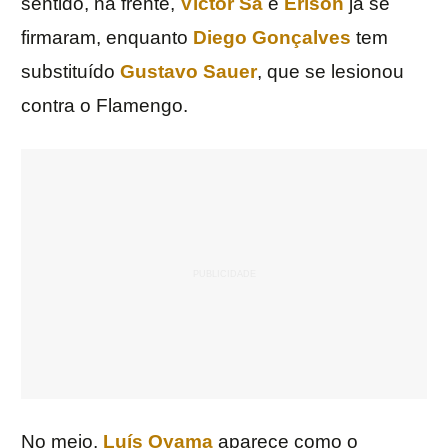
sentido, na frente,
Victor Sá
e
Erison
já se
firmaram, enquanto
Diego Gonçalves
tem
substituído
Gustavo Sauer
, que se lesionou
contra o Flamengo.
No meio,
Luís Oyama
aparece como o