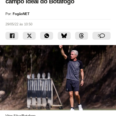
campo ideal do Botafogo
Por:
FogãoNET
29/05/22 às 10:50
0
Vitor Silva/Botafogo