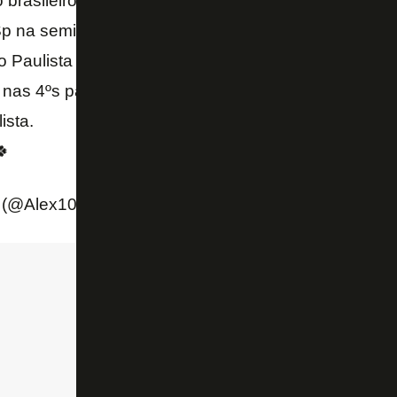
brasileiro de 21 p/ o Inter.
 na semifinal para o Palmeiras.
 Paulista nos penais.
as 4ºs para o Cap no brasileiro.
ista.
🍀
 (@Alex10)
August 29, 2022