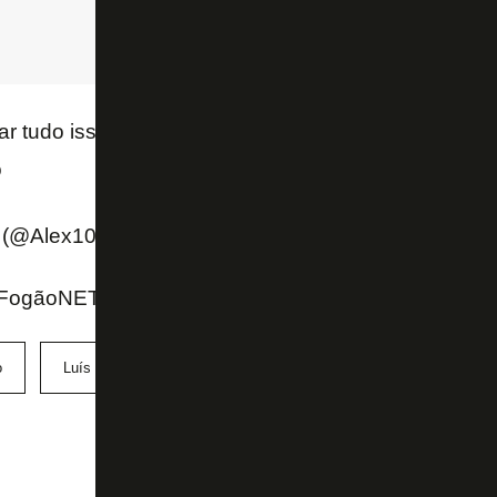
star tudo isso. É um clube q enfrenta uma transição e
o
 (@Alex10)
August 29, 2022
ogãoNET e Twitter Guia Alvinegro
o
Luís Castro
São Paulo