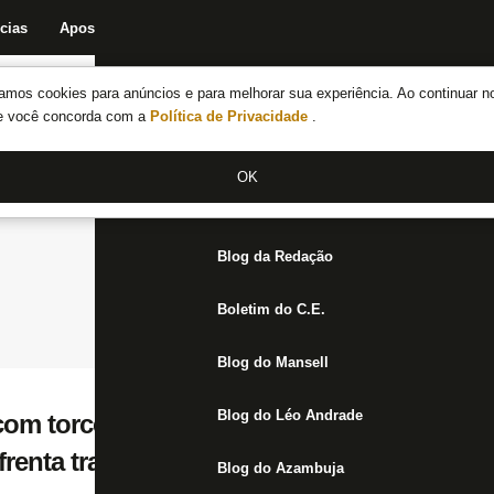
cias
Apostas
Fórum
Blog da Redação
Boletim do C.E.
Fechar menu principal
amos cookies para anúncios e para melhorar sua experiência. Ao continuar n
Notícias do Botafogo
te você concorda com a
Política de Privacidade
.
Fórum
OK
Jogos
Blog da Redação
Boletim do C.E.
Blog do Mansell
Blog do Léo Andrade
com torcedores do Botafogo: ‘Luís Castro i
frenta transição enorme’
Blog do Azambuja