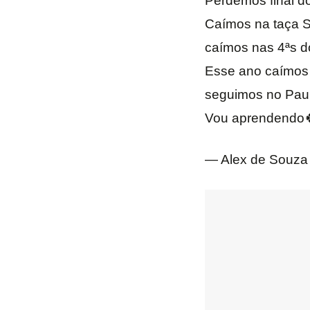
Perdemos final do 
Caímos na taça Sp
caímos nas 4ªs do
Esse ano caímos n
seguimos no Paul
Vou aprendendo
— Alex de Souza