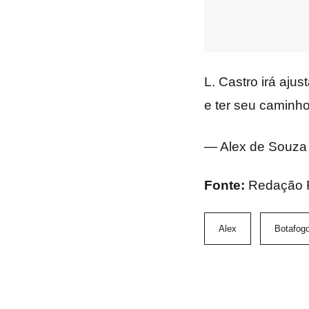
L. Castro irá aju
e ter seu caminh
— Alex de Souza
Fonte:
Redação F
Alex
Botafog