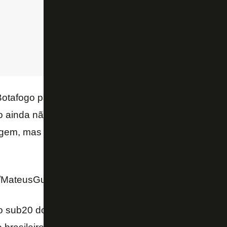
otafogo para o atual Campeonato Brasileiro e para 
o ainda não conseguiu dar uma estabilidade à equi
gem, mas teve reforços e conta com semanas cheia
com/MateusGuiaA/status/1564289007248351232
o sub20 do São Paulo desde abril de 21.