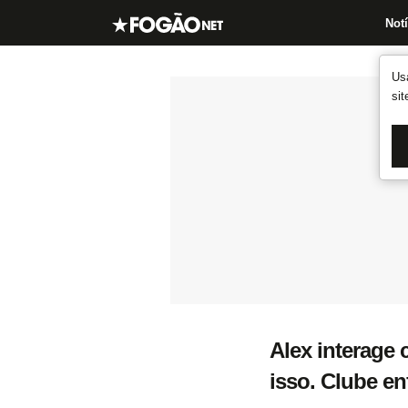
Notí
Us
si
Alex interage 
isso. Clube en