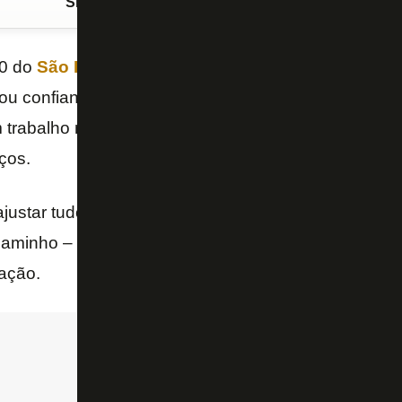
Siga o FogãoNET
no Google Discover
20 do
São Paulo
,
Alex
interagiu com torcedores do
B
stou confiança em
Luís Castro
no comando alvinegro
rabalho na base, acredita que o treinador portuguê
ços.
 ajustar tudo isso. É um clube que enfrenta uma tran
 caminho – escreveu Alex, no Twitter, respondendo a
ação.