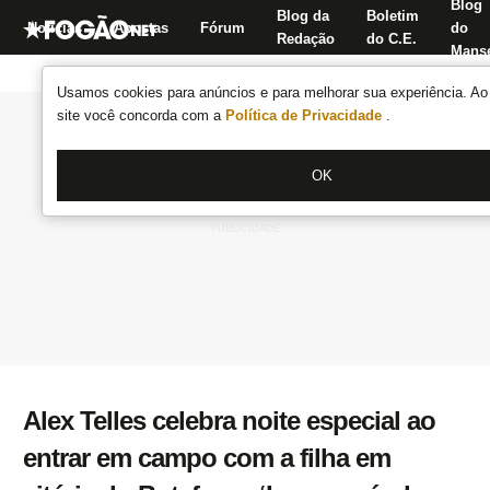
Blog
Blog da
Boletim
Notícias
Apostas
Fórum
do
Redação
do C.E.
Manse
Usamos cookies para anúncios e para melhorar sua experiência. Ao 
site você concorda com a
Política de Privacidade
.
OK
Alex Telles celebra noite especial ao
entrar em campo com a filha em