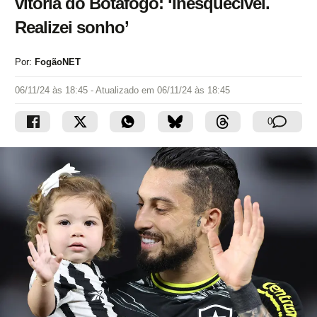
vitória do Botafogo: ‘Inesquecível.
Realizei sonho’
Por:
FogãoNET
06/11/24 às 18:45
- Atualizado em
06/11/24 às 18:45
0