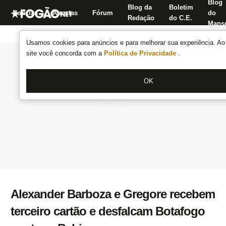
Blog
Blog da
Boletim
Notícias
Apostas
Fórum
do
Redação
do C.E.
Manse
Usamos cookies para anúncios e para melhorar sua experiência. Ao 
site você concorda com a
Política de Privacidade
.
OK
Alexander Barboza e Gregore recebem
terceiro cartão e desfalcam Botafogo