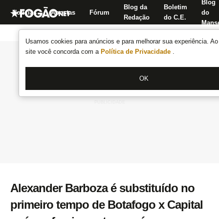
Blog
Blog da
Boletim
Notícias
Apostas
Fórum
do
Redação
do C.E.
Manse
Usamos cookies para anúncios e para melhorar sua experiência. Ao 
site você concorda com a
Política de Privacidade
.
OK
Alexander Barboza é substituído no
primeiro tempo de Botafogo x Capital