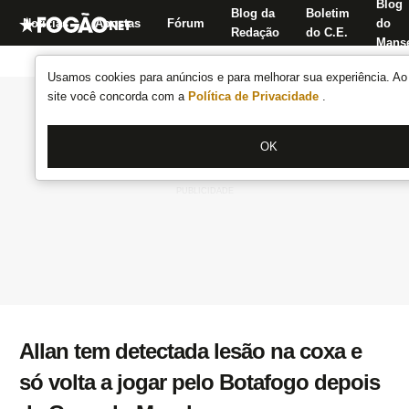
Blog
Blog da
Boletim
Notícias
Apostas
Fórum
do
Redação
do C.E.
Manse
Usamos cookies para anúncios e para melhorar sua experiência. Ao 
site você concorda com a
Política de Privacidade
.
OK
Allan tem detectada lesão na coxa e
só volta a jogar pelo Botafogo depois