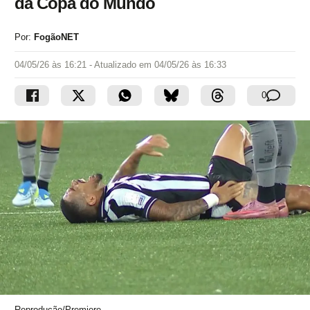
da Copa do Mundo
Por:
FogãoNET
04/05/26 às 16:21
- Atualizado em
04/05/26 às 16:33
0
Reprodução/Premiere