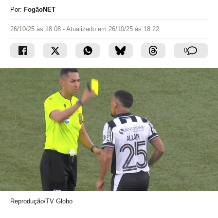
Por:
FogãoNET
26/10/25 às 18:08
- Atualizado em
26/10/25 às 18:22
0
Reprodução/TV Globo