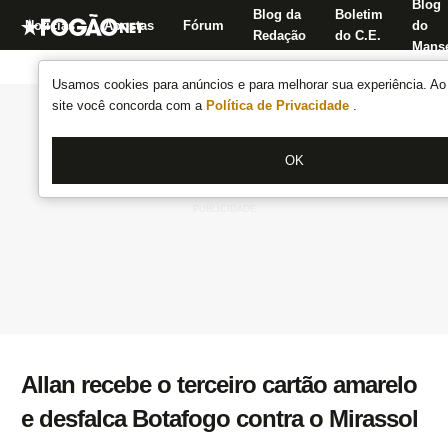
Blog
Blog da
Boletim
Notícias
Apostas
Fórum
do
Redação
do C.E.
Manse
Usamos cookies para anúncios e para melhorar sua experiência. Ao 
site você concorda com a
Política de Privacidade
.
OK
Allan recebe o terceiro cartão amarelo
e desfalca Botafogo contra o Mirassol