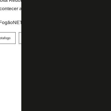
olta Redonda, pela gratidão que tem com o clube. A
contecer após o fim da participação do Voltaço no E
FogãoNET e Coluna do Venê (O Dia)
otafogo
Fortaleza
Volta Redonda