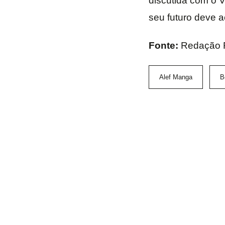
discutida com o V
seu futuro deve a
Fonte:
Redação 
Alef Manga
B