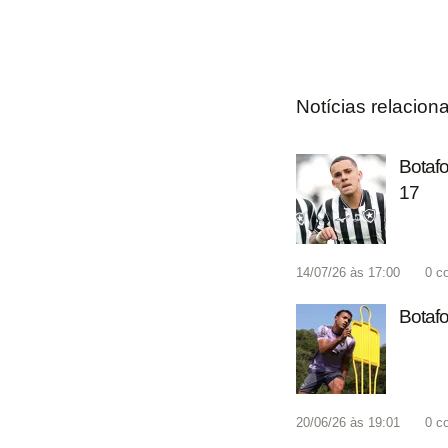
Notícias relacion
Botafo
17
14/07/26 às 17:00
0
c
Botaf
20/06/26 às 19:01
0
c