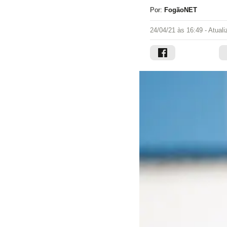
Por:
FogãoNET
24/04/21 às 16:49
- Atual