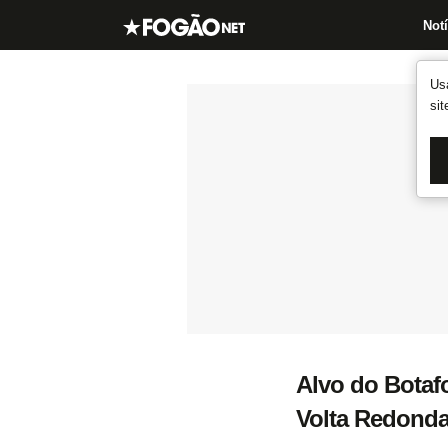
Notí
Us
si
Alvo do Botafo
Volta Redond