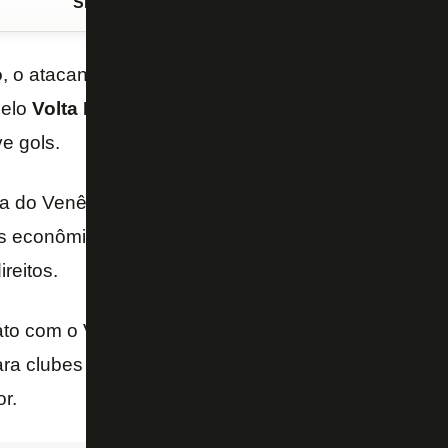
Siga o FogãoNET
no Google Discover
o
, o atacante
Alef Manga
teve uma proposta recent
pelo
Volta Redonda
. O jogador é o atual artilheiro d
e gols.
do Venê, do jornal “O Dia”, a oferta foi de emprést
os econômicos, com opção de compra no fim do ano 
reitos.
to com o Volta Redonda até novembro de 2022 e mul
ra clubes brasileiros e US$ 1 milhão (cerca de R$ 5
r.