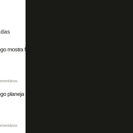
adas
go mostra força e goleia Fortaleza por 6 a 3 pelo Campeon
omentários
ogo planeja dar mais rodagem a atacante Kayke com novo
omentários