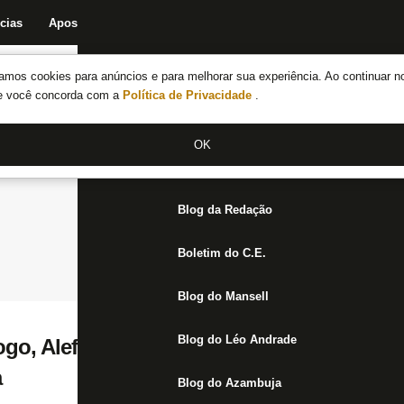
cias
Apostas
Fórum
Blog da Redação
Boletim do C.E.
Fechar menu principal
amos cookies para anúncios e para melhorar sua experiência. Ao continuar n
Notícias do Botafogo
te você concorda com a
Política de Privacidade
.
Fórum
OK
Jogos
Blog da Redação
Boletim do C.E.
Blog do Mansell
Blog do Léo Andrade
go, Alef Manga tem proposta do Fortaleza 
a
Blog do Azambuja