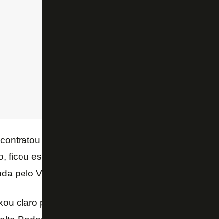
ontratou Alef Manga em definitivo junto ao
Corurip
, ficou estabelecido que o clube alagoano terá direi
da pelo Voltaço.
ixou claro para seus representantes que uma saída