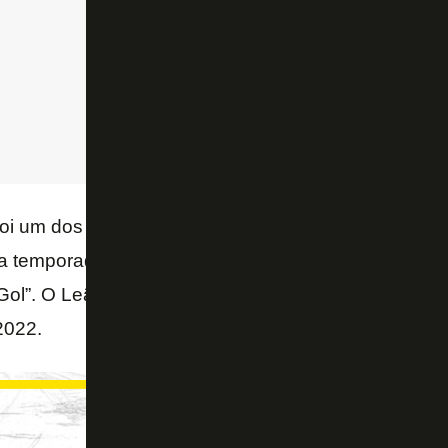
oi um dos destaques da campanha do Fortaleza na S
 a temporada, com um gol marcado e três assistênc
Gol”. O Leão terminou o
Brasileirão
em quarto lugar 
2022.