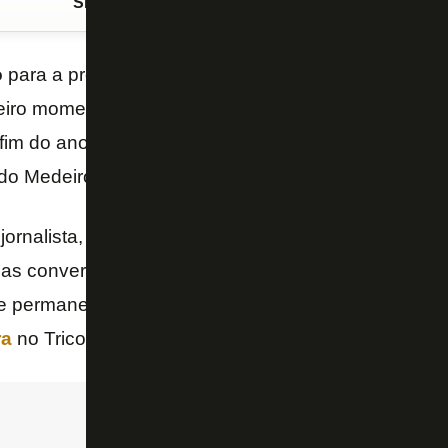
Siga o FogãoNET
no Google Discover
o
para a próxima temporada, o meio-campista
Math
eiro momento a opção por renovar seu contrato co
fim do ano. A informação é do repórter Thiago Veras
do Medeiros.
jornalista, houve de fato uma sondagem que evolui
as conversas esfriaram depois que o jogador deu es
de permanecer no Fortaleza. O meia trabalhou com o
ra
no Tricolor do Pici.