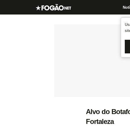
Notí
Us
si
Alvo do Botaf
Fortaleza