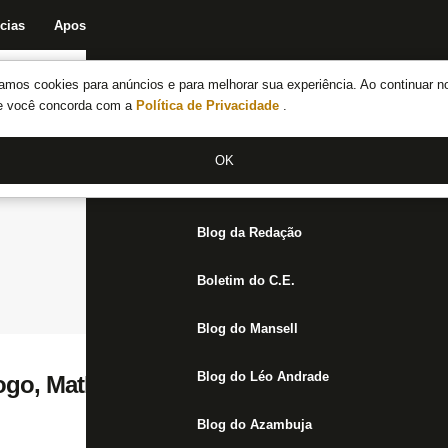
cias
Apostas
Fórum
Blog da Redação
Boletim do C.E.
Fechar menu principal
amos cookies para anúncios e para melhorar sua experiência. Ao continuar n
Notícias do Botafogo
te você concorda com a
Política de Privacidade
.
Fórum
OK
Jogos
Blog da Redação
Boletim do C.E.
Blog do Mansell
Blog do Léo Andrade
ogo, Matheus Vargas sinaliza intenção de 
Blog do Azambuja