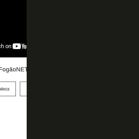
ogãoNET e Thiago Veras, da Rádio Tupi
aleza
Matheus Vargas