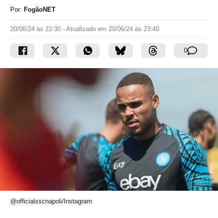
Por:
FogãoNET
20/06/24 às 22:30
- Atualizado em
20/06/24 às 23:40
0
@officialsscnapoli/Instagram