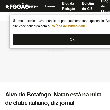
Blog
Blog da
Boletim
Notícias
Apostas
Fórum
do
Redação
do C.E.
Manse
Usamos cookies para anúncios e para melhorar sua experiência. Ao 
site você concorda com a
Política de Privacidade
.
OK
Alvo do Botafogo, Natan está na mira
de clube italiano, diz jornal