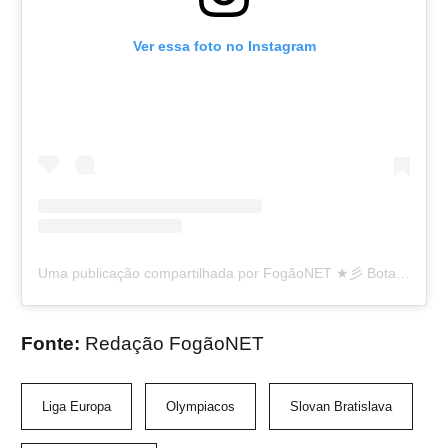
Ver essa foto no Instagram
Uma publicação compartilhada por FogãoNET ★彡 Botafogo FR 👨🏽‍💻🔥 (@fogaonet)
Fonte:
Redação FogãoNET
Liga Europa
Olympiacos
Slovan Bratislava