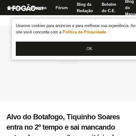
Blog
Blog da
Boletim
Notícias
Apostas
Fórum
do
Redação
do C.E.
Manse
Usamos cookies para anúncios e para melhorar sua experiência. Ao 
site você concorda com a
Política de Privacidade
.
OK
Alvo do Botafogo, Tiquinho Soares
entra no 2º tempo e sai mancando