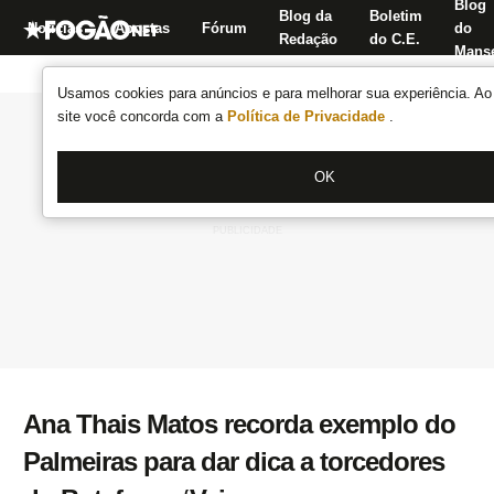
Blog
Blog da
Boletim
Notícias
Apostas
Fórum
do
Redação
do C.E.
Manse
Usamos cookies para anúncios e para melhorar sua experiência. Ao 
site você concorda com a
Política de Privacidade
.
OK
Ana Thais Matos recorda exemplo do
Palmeiras para dar dica a torcedores