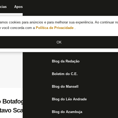
cias
Apostas
Fórum
Blog da Redação
Boletim do C.E.
Fechar menu principal
amos cookies para anúncios e para melhorar sua experiência. Ao continuar n
Notícias do Botafogo
te você concorda com a
Política de Privacidade
.
Fórum
OK
Jogos
Blog da Redação
Boletim do C.E.
Blog do Mansell
Blog do Léo Andrade
o Botafogo, De La Cruz é cotado no Palmei
stavo Scarpa
Blog do Azambuja