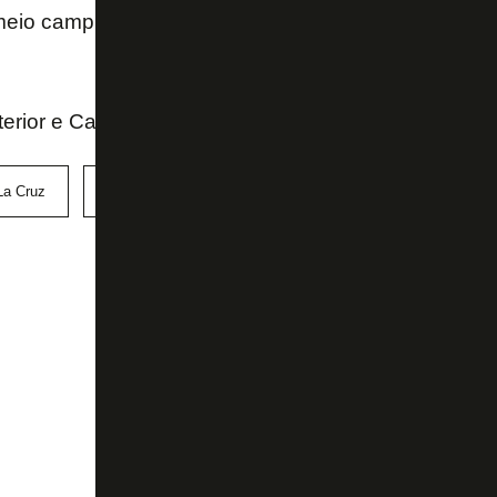
eio campista fez 207 jogos, balançou as redes 37 ve
terior e Canal do Nicola
La Cruz
Palmeiras
River Plate