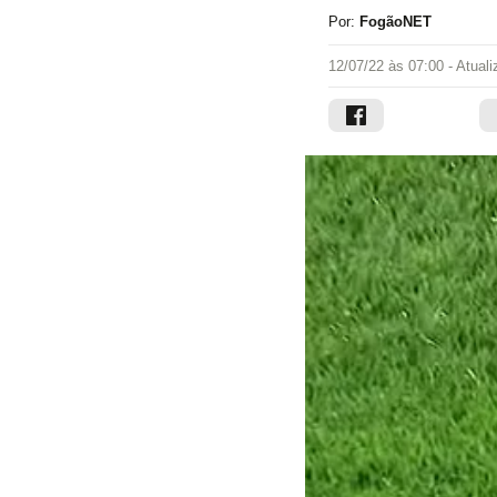
Por:
FogãoNET
12/07/22 às 07:00
- Atual