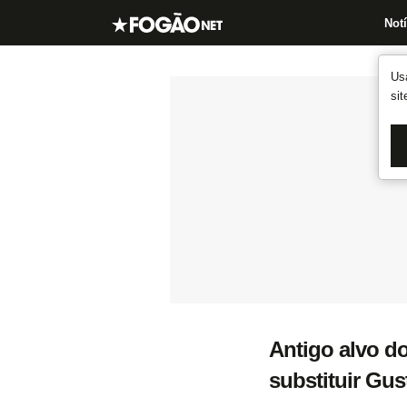
Notí
Us
si
Antigo alvo d
substituir Gu