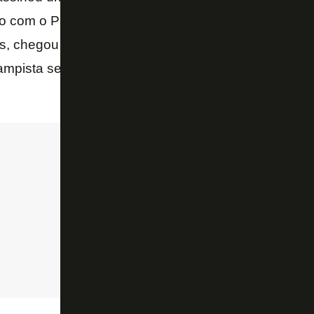
o com o Palmeiras se encerrar no final do ano. Pelo
os, chegou a ser titular absoluto e reserva que não 
ampista se mostrou muito versátil e vem garantindo 