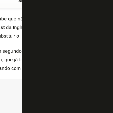
Siga o FogãoNET
no Google Discover
abe que não contará com
Gustavo Scarpa
, que as
st
da Inglaterra para a próxima temporada, então o 
bstituir o líder de assistências do elenco no ano.
 segundo o jornalista Jorge Nicola é
De La Cruz
, e
a, que já foi especulado no Palmeiras em 2020 quan
ando com o clube argentino.