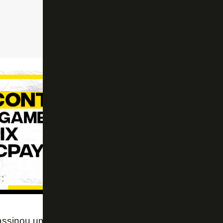
ssinou um pré-contrato com os ingleses e deixará 