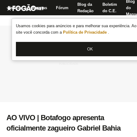
Blog
Blog da
Boletim
Notícias
Apostas
Fórum
do
Redação
do C.E.
Manse
Usamos cookies para anúncios e para melhorar sua experiência. Ao 
site você concorda com a
Política de Privacidade
.
OK
AO VIVO | Botafogo apresenta
oficialmente zagueiro Gabriel Bahia