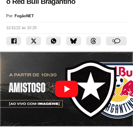
o Red Bull Bragantino
Por:
FogãoNET
11/11/22 às 10:20
0