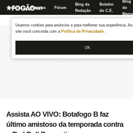
Blog
Blog da
Boletim
Notícias
Apostas
Fórum
do
Redação
do C.E.
Manse
Usamos cookies para anúncios e para melhorar sua experiência. Ao 
site você concorda com a
Política de Privacidade
.
OK
Assista AO VIVO: Botafogo B faz
último amistoso da temporada contra