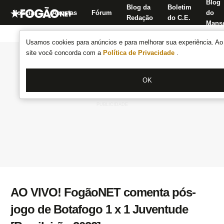
Blog
Blog da
Boletim
Notícias
Apostas
Fórum
do
Redação
do C.E.
Manse
Usamos cookies para anúncios e para melhorar sua experiência. Ao 
site você concorda com a
Política de Privacidade
.
OK
AO VIVO! FogãoNET comenta pós-
jogo de Botafogo 1 x 1 Juventude