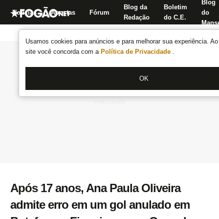
Blog
Blog da
Boletim
Notícias
Apostas
Fórum
do
Redação
do C.E.
Manse
Usamos cookies para anúncios e para melhorar sua experiência. Ao 
site você concorda com a
Política de Privacidade
.
OK
Após 17 anos, Ana Paula Oliveira
admite erro em um gol anulado em