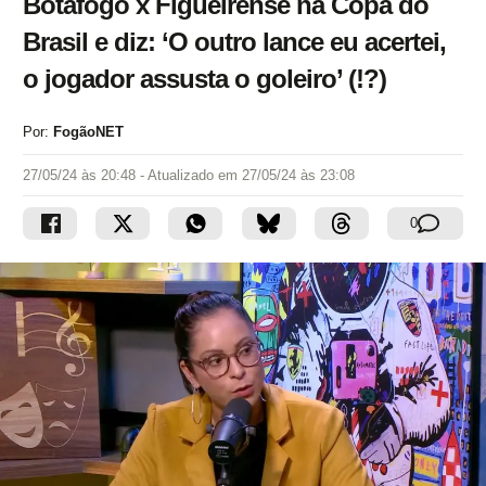
Botafogo x Figueirense na Copa do
Brasil e diz: ‘O outro lance eu acertei,
o jogador assusta o goleiro’ (!?)
Por:
FogãoNET
27/05/24 às 20:48
- Atualizado em
27/05/24 às 23:08
0