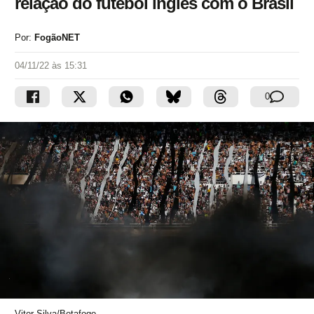
relação do futebol inglês com o Brasil
Por:
FogãoNET
04/11/22 às 15:31
0
Vitor Silva/Botafogo