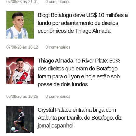
07/08/26 às 21:01
0
comentários
Blog: Botafogo deve US$ 10 milhões a
fundo por adiantamento de direitos
econômicos de Thiago Almada
07/08/26 às 18:12
0
comentários
Thiago Almada no River Plate: 50%
dos direitos que eram do Botafogo
foram para o Lyon e hoje estão sob
posse de dois fundos
06/08/26 às 18:26
0
comentários
Crystal Palace entra na briga com
Atalanta por Danilo, do Botafogo, diz
jornal espanhol