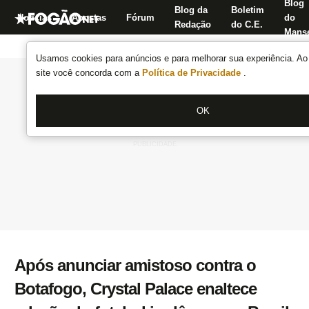
Blog
Blog da
Boletim
Notícias
Apostas
Fórum
do
Redação
do C.E.
Manse
Usamos cookies para anúncios e para melhorar sua experiência. Ao 
site você concorda com a
Política de Privacidade
.
OK
Após anunciar amistoso contra o
Botafogo, Crystal Palace enaltece