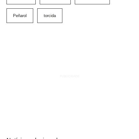
Peñarol
torcida