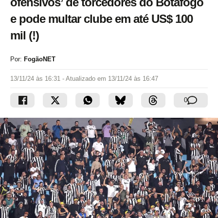
ofensivos’ de torcedores do Botafogo
e pode multar clube em até US$ 100
mil (!)
Por:
FogãoNET
13/11/24 às 16:31
- Atualizado em
13/11/24 às 16:47
0