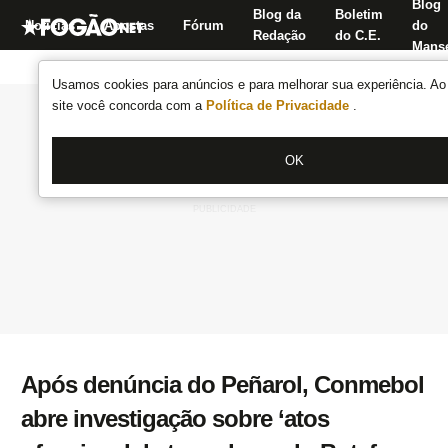
Blog
Blog da
Boletim
Notícias
Apostas
Fórum
do
Redação
do C.E.
Manse
Usamos cookies para anúncios e para melhorar sua experiência. Ao 
site você concorda com a
Política de Privacidade
.
OK
Após denúncia do Peñarol, Conmebol
abre investigação sobre ‘atos