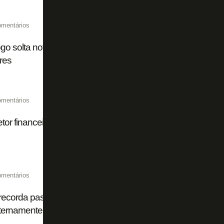
omentários
go solta nota de repúdio contra ameaças feitas a presiden
ares
omentários
etor financeiro da SAF do Botafogo, Anderson Santos ace
omentários
ecorda passagem e se declara: 'Eu amo o Botafogo, vai fa
ternamente'