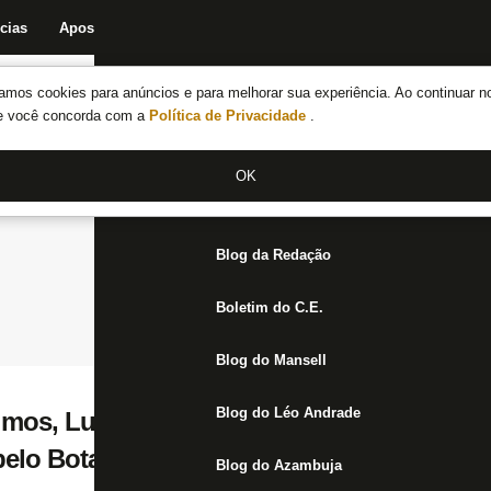
cias
Apostas
Fórum
Blog da Redação
Boletim do C.E.
Fechar menu principal
amos cookies para anúncios e para melhorar sua experiência. Ao continuar n
Notícias do Botafogo
te você concorda com a
Política de Privacidade
.
Fórum
OK
Jogos
Blog da Redação
Boletim do C.E.
Blog do Mansell
Blog do Léo Andrade
mos, Luís Oyama, Chay e Breno não deve
pelo Botafogo
Blog do Azambuja