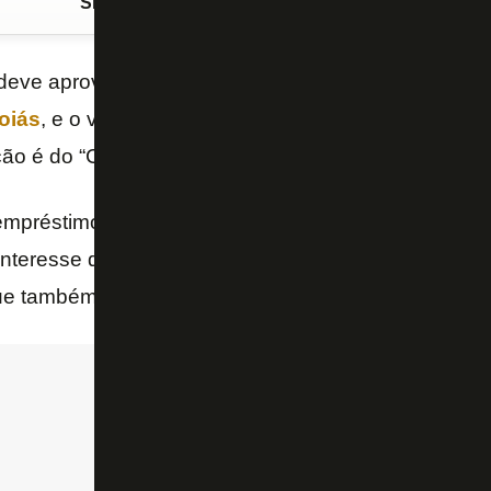
Siga o FogãoNET
no Google Discover
eve aproveitar em 2024 o volante
Luís Oyama
, qu
oiás
, e o volante
Breno
e o meia
Chay
, que estava
ção é do “Canal do TF”.
 empréstimo agora no fim do ano, mas não estão nos
interesse de outros clubes e pode ser emprestado 
que também se aplica aos outros dois.