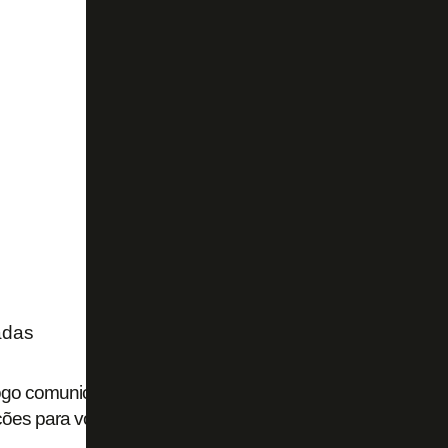
adas
go comunica saída do Futebol Forte União junto a outros t
ões para voltar