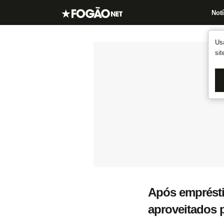
Notí
Us
si
Após emprésti
aproveitados 