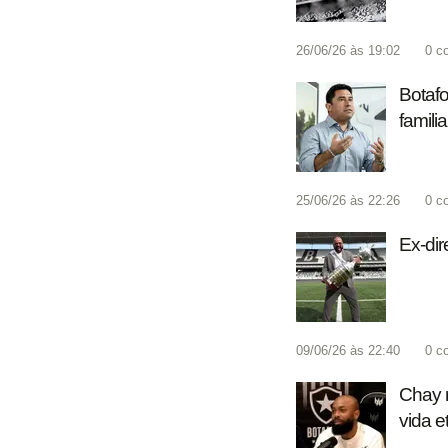
26/06/26 às 19:02
0
c
Botafo
famili
25/06/26 às 22:26
0
c
Ex-dir
09/06/26 às 22:40
0
c
Chay r
vida e