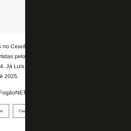
 no Ceará, com dois gols e duas assistências, enq
tidas pelo Vozão – ambos tem contrato com o Botaf
. Já Luís Oyama fez um gol em 11 jogos pelo Goiás
té 2025.
FogãoNET e Canal do TF
no
Ceará
Chay
Goiás
Luís Oyama