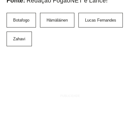
Fonte:
Redação FogãoNET e Lance!
Botafogo
Hämäläinen
Lucas Fernandes
Zahavi