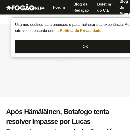
Blog
Blog da
Boletim
Notícias
Apostas
Fórum
do
Redação
do C.E.
Manse
Usamos cookies para anúncios e para melhorar sua experiência. Ao 
site você concorda com a
Política de Privacidade
.
OK
Após Hämäläinen, Botafogo tenta
resolver impasse por Lucas