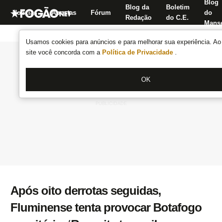
Blog
Blog da
Boletim
Notícias
Apostas
Fórum
do
Redação
do C.E.
Manse
Usamos cookies para anúncios e para melhorar sua experiência. Ao 
site você concorda com a
Política de Privacidade
.
OK
Após oito derrotas seguidas,
Fluminense tenta provocar Botafogo