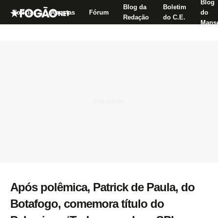
Blog
Blog da
Boletim
Notícias
Apostas
Fórum
do
Redação
do C.E.
Manse
Após polêmica, Patrick de Paula, do
Botafogo, comemora título do