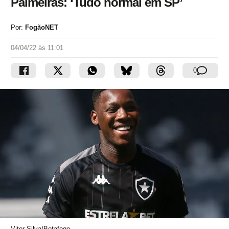
Palmeiras: ‘Tudo normal em SP’
Por:
FogãoNET
04/04/22 às 11:01
0
Vitor Silva/Botafogo