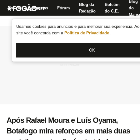
Blog
Blog da
Boletim
Notícias
Apostas
Fórum
do
Redação
do C.E.
Manse
Usamos cookies para anúncios e para melhorar sua experiência. Ao 
site você concorda com a
Política de Privacidade
.
OK
Após Rafael Moura e Luís Oyama,
Botafogo mira reforços em mais duas