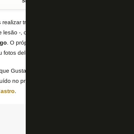
Siga o FogãoNET
no Google Discover
ealizar tratamento por conta de um problema físico
 lesão -, o meia-atacante
Gustavo Sauer
voltou a t
ogo
. O próprio jogador postou imagem em seu perfil 
 fotos dele no treino desta quarta-feira, no
CT Lonie
que Gustavo Sauer atuou foi na vitória por 1 a 0 so
ituído no primeiro tempo. O jogador vinha atuando co
Castro
.