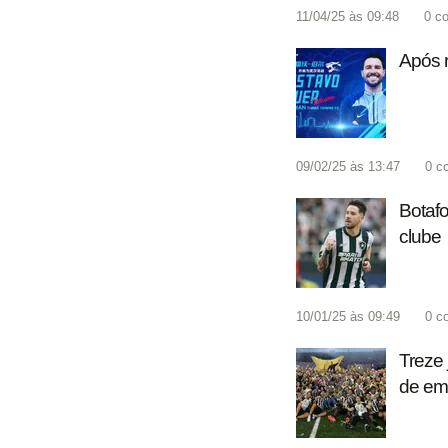
11/04/25 às 09:48
0
co
Após r
09/02/25 às 13:47
0
c
Botafo
clube
10/01/25 às 09:49
0
c
Treze 
de em