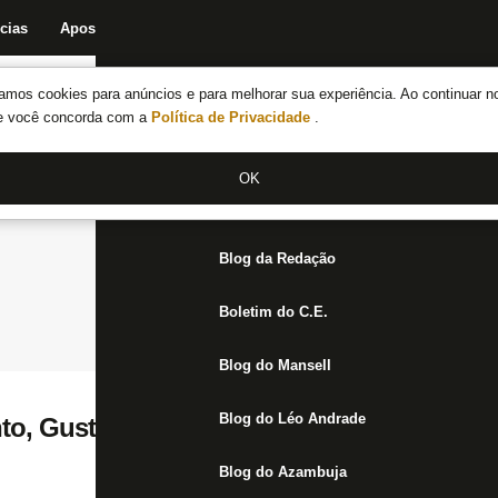
cias
Apostas
Fórum
Blog da Redação
Boletim do C.E.
Fechar menu principal
amos cookies para anúncios e para melhorar sua experiência. Ao continuar n
Notícias do Botafogo
te você concorda com a
Política de Privacidade
.
Fórum
OK
Jogos
Blog da Redação
Boletim do C.E.
Blog do Mansell
Blog do Léo Andrade
o, Gustavo Sauer volta a treinar com o el
Blog do Azambuja