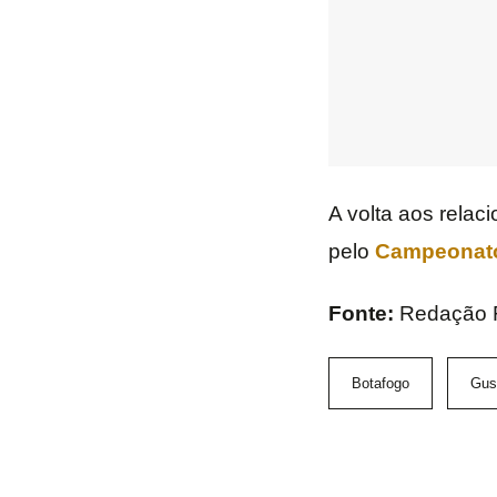
A volta aos relac
pelo
Campeonato
Fonte:
Redação
Botafogo
Gus