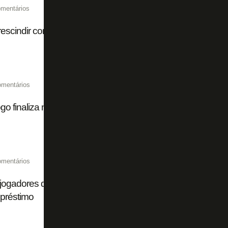
mentários
escindir com Botafogo, Gustavo Sauer é anunciado por cl
omentários
go finaliza negociação de rescisão, e Gustavo Sauer não 
omentários
jogadores do Botafogo ficam sem contrato na virada para 2
préstimo