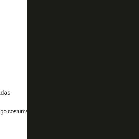
adas
go costuma se reforçar no último dia de janela; clube aind