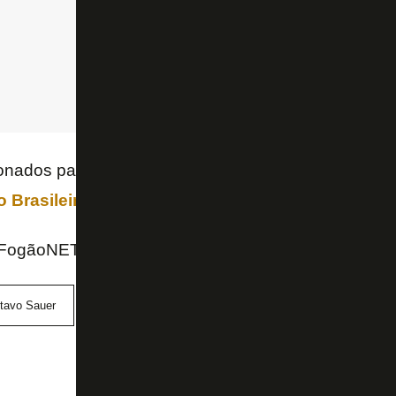
ionados para o jogo de domingo, contra o
Coritiba
, 
 Brasileiro
, vai depender da decisão do treinador.
 FogãoNET
tavo Sauer