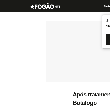
Notí
Us
si
Após tratament
Botafogo