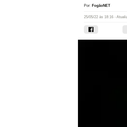
Por:
FogãoNET
25/05/22 às 18:16
- Atual