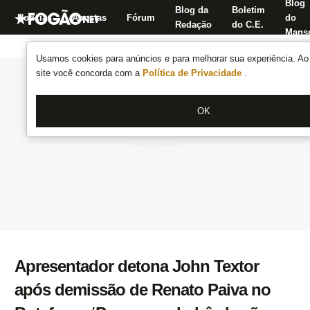
Blog
Blog da
Boletim
Notícias
Apostas
Fórum
do
Redação
do C.E.
Manse
Usamos cookies para anúncios e para melhorar sua experiência. Ao 
site você concorda com a
Política de Privacidade
.
OK
Apresentador detona John Textor
após demissão de Renato Paiva no