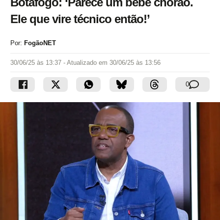
Botafogo: ‘Parece um bebê chorão.
Ele que vire técnico então!’
Por:
FogãoNET
30/06/25 às 13:37
- Atualizado em
30/06/25 às 13:56
0