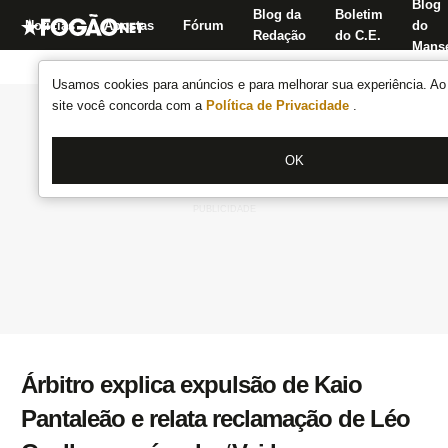
Blog
Blog da
Boletim
Notícias
Apostas
Fórum
do
Redação
do C.E.
Manse
Usamos cookies para anúncios e para melhorar sua experiência. Ao 
site você concorda com a
Política de Privacidade
.
OK
Árbitro explica expulsão de Kaio
Pantaleão e relata reclamação de Léo