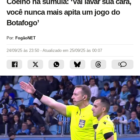
Coelho na súmula: ‘Vai lavar sua cara,
você nunca mais apita um jogo do
Botafogo’
Por:
FogãoNET
24/09/25 às 23:50
- Atualizado em
25/09/25 às 00:07
0