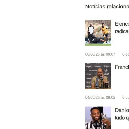
Notícias relacion
Elenco
radica
06/08/26 às 09:07
0
c
Francl
04/08/26 às 09:02
0
c
Danilo
tudo q