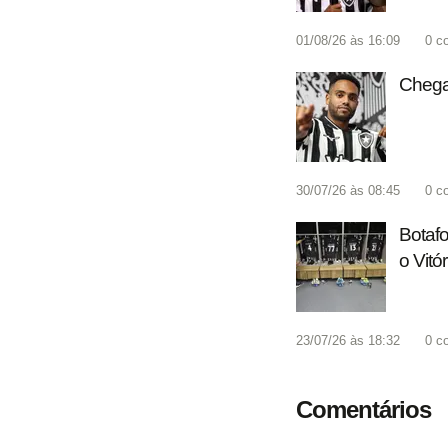
01/08/26 às 16:09
0
c
Chega
30/07/26 às 08:45
0
c
Botafo
o Vitó
23/07/26 às 18:32
0
c
Comentários