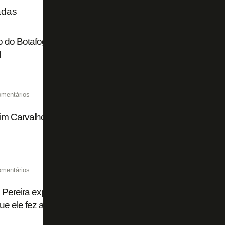
adas
 do Botafogo mostra para Franclim Carvalho que é preci
l
omentários
im Carvalho terá problemas no Botafogo, mas vai ficar satis
omentários
 Pereira explica escolha pela 9 e não pede a 99 em respeito
ue ele fez aqui no Botafogo'