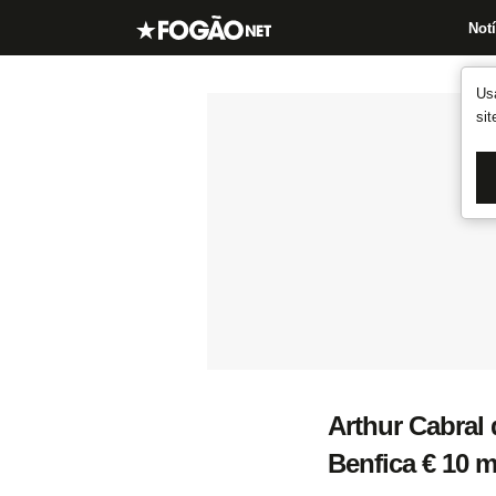
Notí
Us
si
Arthur Cabral
Benfica € 10 