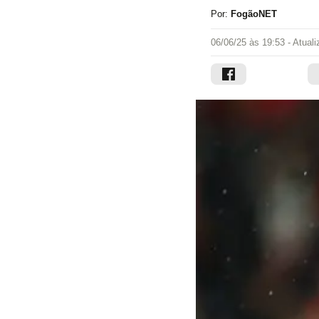
Por:
FogãoNET
06/06/25 às 19:53
- Atual