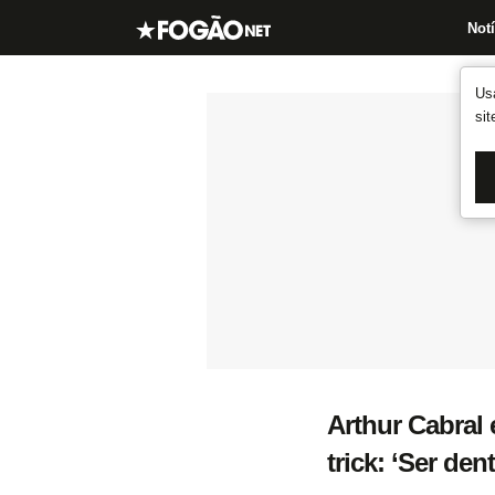
Notí
Us
si
Arthur Cabral 
trick: ‘Ser den