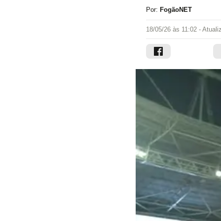
Por:
FogãoNET
18/05/26 às 11:02
- Atual