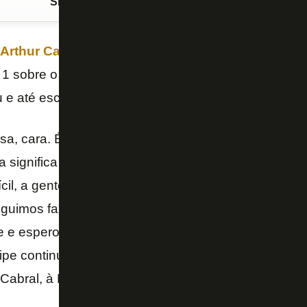
Siga o FogãoNET
no Google Discover
Arthur Cabral
. Autor de três gols, ele foi decisivo na
 1 sobre o Corinthians, no Estádio Nilton Santos, pe
ou e até escolheu música.
sa, cara. É o meu primeiro hat-trick aqui com a cam
a significa ainda mais, né, diante do nosso torcedor
cil, a gente tinha uma expectativa muito grande ness
eguimos fazer isso e eu consegui uma grande atuaçã
te e espero muito que isso seja mais um motivo, ma
ipe continuar trabalhando, continuar vencendo e co
 Cabral, à Botafogo TV.