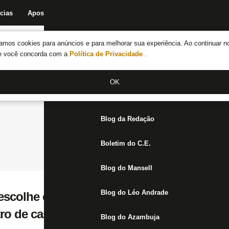
cias
Apostas
Fórum
Blog da Redação
Boletim do C.E.
Fechar menu principal
amos cookies para anúncios e para melhorar sua experiência. Ao continuar n
Notícias do Botafogo
te você concorda com a
Política de Privacidade
.
Fórum
OK
Jogos
Blog da Redação
Boletim do C.E.
Blog do Mansell
Blog do Léo Andrade
escolhe outra música na Botafogo TV e vib
tro de casa significa ainda mais’
Blog do Azambuja