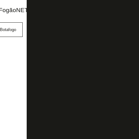
FogãoNET e Botafogo TV
Botafogo
Campeonato Brasileiro