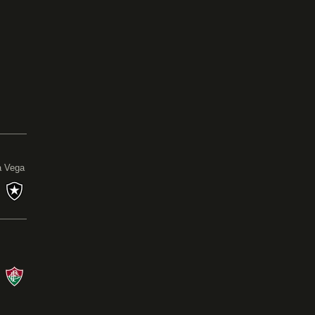
0
a Vega
s