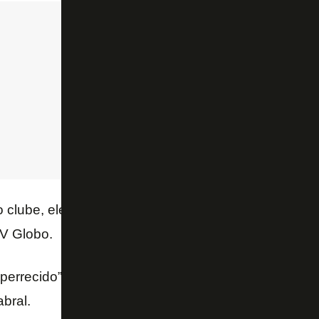
o clube, ele pediu outra música, diferente da que hav
TV Globo.
perrecido”. Mas aqui eu vou escolher “O Bem”, de Ar
bral.