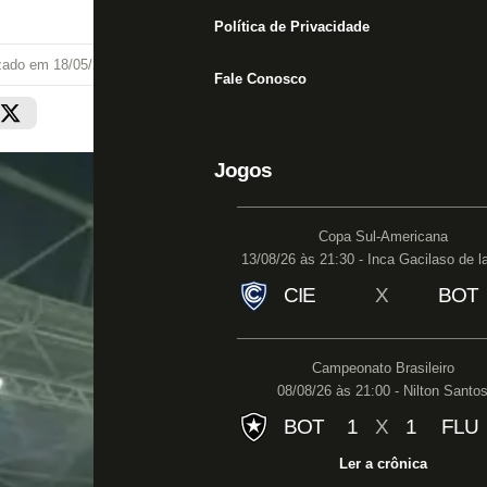
Política de Privacidade
izado em
18/05/26 às 11:02
Fale Conosco
Jogos
Copa Sul-Americana
13/08/26 às 21:30 - Inca Gacilaso de l
CIE
X
BOT
Campeonato Brasileiro
08/08/26 às 21:00 - Nilton Santo
BOT
1
X
1
FLU
Ler a crônica