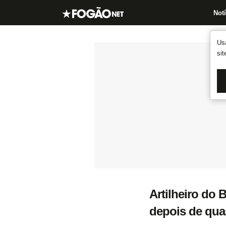
Notí
Us
si
Artilheiro do 
depois de qua