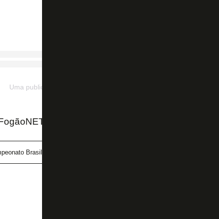
Uma publicação compartilhada por 𝓓.𝓖𝓸𝓷ç𝓪𝓵𝓿𝓮𝓼 11 𝓓𝓖 (@diegog)
 FogãoNET
peonato Brasileiro
Diego Gonçalves
Red Bull Bragantino