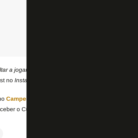
ltar a jogar e vestir essa camisa. Grande vitória!!
“, 
st no
Instagram
.
 no
Campeonato Brasileiro
, o Botafogo volta a cam
receber o Cuiabá, às 19h, no Estádio Nilton Santos.