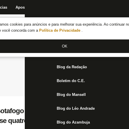
cias
Apostas
Fórum
Blog da Redação
Boletim do C.E.
Fechar menu principal
amos cookies para anúncios e para melhorar sua experiência. Ao continuar n
Notícias do Botafogo
te você concorda com a
Política de Privacidade
.
Fórum
OK
Jogos
Blog da Redação
Boletim do C.E.
Blog do Mansell
Blog do Léo Andrade
Botafogo no atual elenco, Diego Gonçalves 
se quatro meses e celebra retorno
Blog do Azambuja