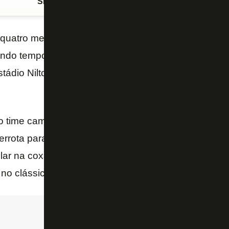
Siga o FogãoNET
no Google Discover
 quatro meses,
Diego Gonçalves
voltou a atuar pel
ndo tempo da vitória sobre o
Red Bull Bragantino
p
stádio Nilton Santos. O atacante é o recordista de go
time campeão da Série B, Diego Gonçalves não jo
errota para o América-MG por 3 a 0 pela Copa do Bra
ar na coxa. O atacante voltou a ser relacionado co
no clássico do último domingo.