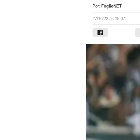
Por:
FogãoNET
27/10/22 às 15:07