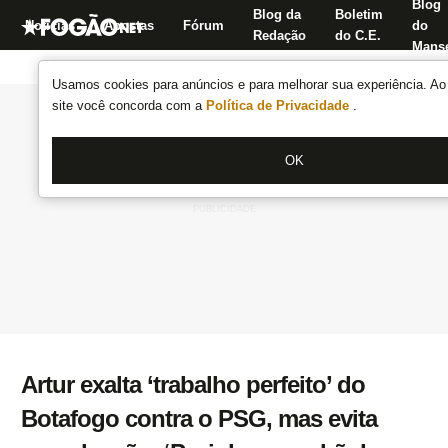
Blog
Blog da
Boletim
Notícias
Apostas
Fórum
do
Redação
do C.E.
Manse
Usamos cookies para anúncios e para melhorar sua experiência. Ao 
site você concorda com a
Política de Privacidade
.
OK
Artur exalta ‘trabalho perfeito’ do
Botafogo contra o PSG, mas evita