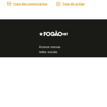
Acesse nossas
redes sociais
Áreas do Site
Blogs
Assuntos mais
populares
Notícias do Botafogo
Blog da Redação
John Textor
Fórum
Boletim do C.E.
Libertadores