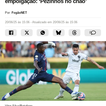
empolgação: ‘Pezinhos no chão’
Por:
FogãoNET
20/06/25 às 15:06
- Atualizado em
20/06/25 às 15:06
0
Vitor Silva/Botafogo