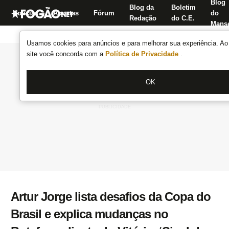
Blog
Blog da
Boletim
Notícias
Apostas
Fórum
do
Redação
do C.E.
Manse
Usamos cookies para anúncios e para melhorar sua experiência. Ao 
site você concorda com a
Política de Privacidade
.
OK
Artur Jorge lista desafios da Copa do
Brasil e explica mudanças no