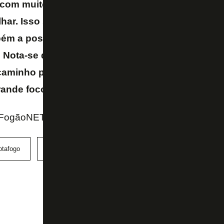
com muitos contextos, não cabe explicar numa c
lhar. Isso só se consegue quando temos atletas,
ém a possibilidade de trabalhar confortavelmen
 Nota-se que há um projeto muito bem pensado e
caminho pela frente. Buscamos trabalhar seriam
rande foco a cada um dos jogos
– ressaltou Artur 
 FogãoNET
otafogo
Campeonato Brasileiro
Grêmio