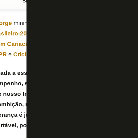
Siga o FogãoNET
no Google Discover
Jorge
minimizou o fato do
Botafogo
ter assumido a l
ileiro-2024
na nona rodada, com a
vitória diante
m Cariacica (ES)
, somado aos empates de
Flame
-PR
e
Criciúma
, respectivamente.
nada a essa altura, é só a nona rodada. É sempre
empenho, são alguns jogos consecutivos ganhand
 nosso trabalho vem dando resultado. Isso nos de
ambição, nosso dia a dia, sabendo que falta mui
derança é justa pelo que temos feito, mas é muito 
rtável, porque vamos continuar trabalhando para