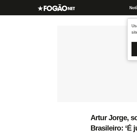
Notí
Us
si
Artur Jorge, 
Brasileiro: ‘É