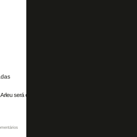
adas
Arleu será o árbitro de Botafogo x Fluminense pelo Campe
omentários