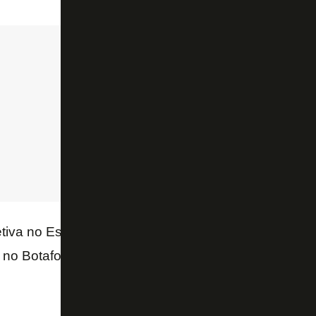
etiva no Estádio Kleber Andrade, Artur Jorge exaltou
 no Botafogo e a sinergia entre todos na busca de 