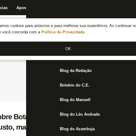
cias
Apostas
Fórum
Blog da Redação
Boletim do C.E.
Fechar menu principal
amos cookies para anúncios e para melhorar sua experiência. Ao continuar n
Notícias do Botafogo
te você concorda com a
Política de Privacidade
.
Fórum
OK
Jogos
Blog da Redação
Boletim do C.E.
Blog do Mansell
Blog do Léo Andrade
sobre Botafogo assumir a liderança do Ca
 justo, mas não significa nada, é só a nona 
Blog do Azambuja