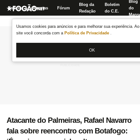
Blog
Blog da
Boletim
Notícias
Apostas
Fórum
do
Redação
do C.E.
Manse
Usamos cookies para anúncios e para melhorar sua experiência. Ao 
site você concorda com a
Política de Privacidade
.
OK
Atacante do Palmeiras, Rafael Navarro
fala sobre reencontro com Botafogo: