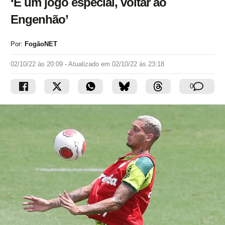
‘É um jogo especial, voltar ao
Engenhão’
Por:
FogãoNET
02/10/22 às 20:09
- Atualizado em
02/10/22 às 23:18
0