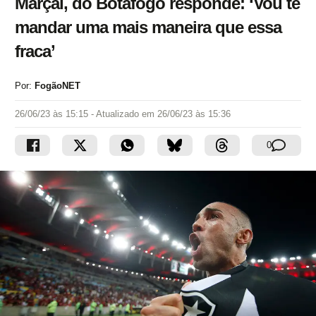
Marçal, do Botafogo responde: ‘Vou te
mandar uma mais maneira que essa
fraca’
Por:
FogãoNET
26/06/23 às 15:15
- Atualizado em
26/06/23 às 15:36
0