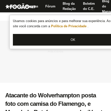
Blog
Blog da
Boletim
Notícias
Apostas
Fórum
do
Redação
do C.E.
Manse
Usamos cookies para anúncios e para melhorar sua experiência. Ao 
site você concorda com a
Política de Privacidade
.
OK
Atacante do Wolverhampton posta
foto com camisa do Flamengo, e